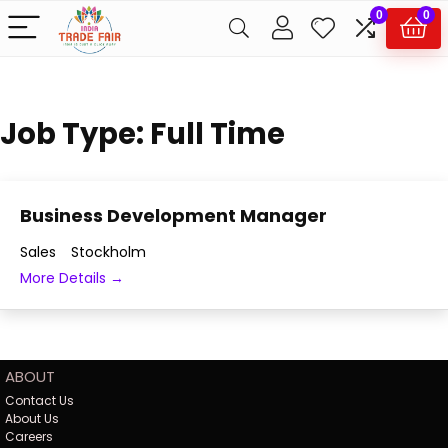
0
0
Job Type:
Full Time
Business Development Manager
Sales
Stockholm
More Details
ABOUT
Contact Us
About Us
Careers